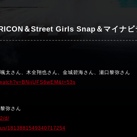
CON＆Street Girls Snap＆マイ
島颯太さん、木全翔也さん、金城碧海さん、瀬口黎弥さん
m/watch?v=BNijUFS6wEM&t=53s
口黎弥さん
2/d/
tatus/1813881549340717254